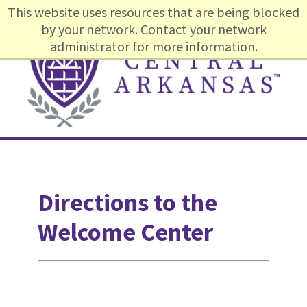
Skip
Skip
Skip
This website uses resources that are being blocked
to
to
to
by your network. Contact your network
primary
content
footer
administrator for more information.
navigation
Main
navigation
Directions to the
Welcome Center